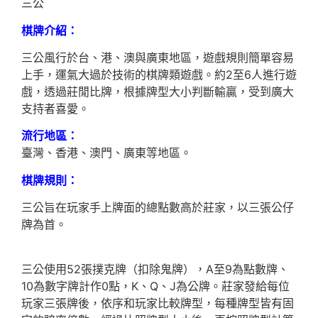
三公
棋牌介紹：
三公風行於台、港、澳與廣東地區，遊戲規則簡單容易
上手，運氣大過於技術的棋牌類遊戲。約2至6人進行遊
戲，透過莊閒比牌，根據牌型大小判斷輸贏，受到廣大
支持者喜愛。
流行地區：
臺灣、香港、澳門、廣東等地區。
棋牌規則：
三公旨在玩家手上牌面的總點數高於莊家，以三張公仔
牌為首。
三公使用52張撲克牌（扣除鬼牌），A至9為點數牌、
10為數字牌計作0點，K、Q、J為公牌。莊家發給每位
玩家三張牌後，依序和玩家比較牌型，每種牌型皆有固