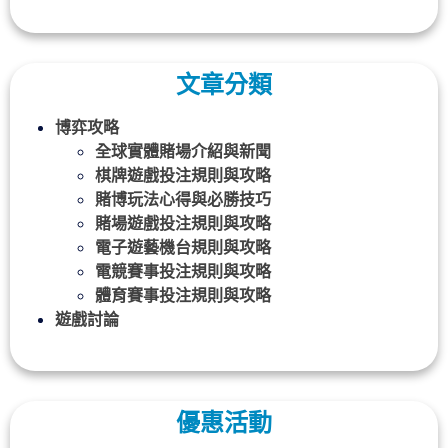
文章分類
博弈攻略
全球實體賭場介紹與新聞
棋牌遊戲投注規則與攻略
賭博玩法心得與必勝技巧
賭場遊戲投注規則與攻略
電子遊藝機台規則與攻略
電競賽事投注規則與攻略
體育賽事投注規則與攻略
遊戲討論
優惠活動