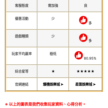
客服態度
需加強
良
優惠活動
少
多
遊戲種類
少
多
玩家平均贏率
極低
80.95%
綜合星等
★
★★★★★
官網連結
爆機娛樂城
➤
星匯娛樂城 ➤
※ 以上的圖表是我們收集玩家資料、心得分析。