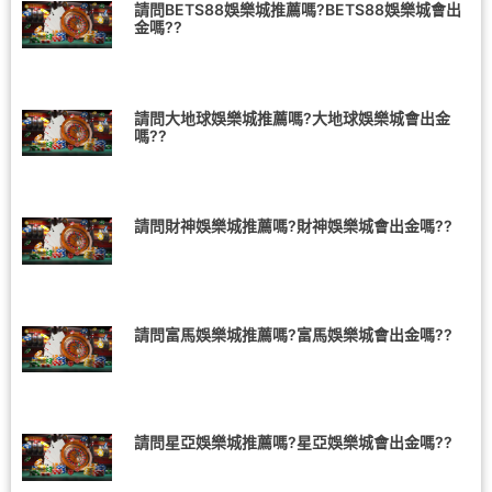
請問BETS88娛樂城推薦嗎?BETS88娛樂城會出
金嗎??
請問大地球娛樂城推薦嗎?大地球娛樂城會出金
嗎??
請問財神娛樂城推薦嗎?財神娛樂城會出金嗎??
請問富馬娛樂城推薦嗎?富馬娛樂城會出金嗎??
請問星亞娛樂城推薦嗎?星亞娛樂城會出金嗎??