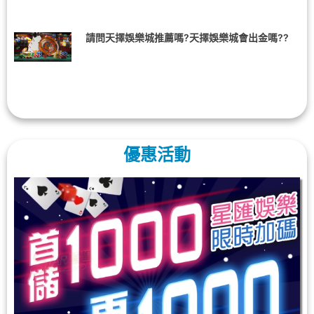
請問天擇娛樂城推薦嗎?天擇娛樂城會出金嗎??
優惠活動