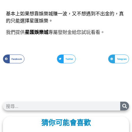
基本上如果想靠娛樂城賺一波，又不想遇到不出金的，真
的只能選擇星匯娛樂。
我們提供
星匯
娛樂城
專屬發財金給您試玩看看。
Facebook
Twitter
Telegram
猜你可能會喜歡