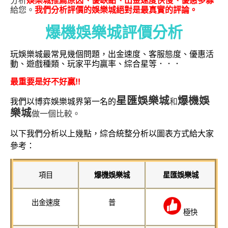
給您。
我們分析評價的娛樂城絕對是最真實的評論。
爆機娛樂城評價分析
玩娛樂城最常見幾個問題，出金速度、客服態度、優惠活
動、遊戲種類、玩家平均贏率、綜合星等．．．
最重要是好不好贏!!
星匯
娛樂城
爆機娛
我們以博弈娛樂城界第一名的
和
樂城
做一個比較。
以下我們分析以上幾點，綜合統整分析以圖表方式給大家
參考：
項目
爆機娛樂城
星匯娛樂城
出金速度
普
極快